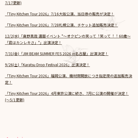
7/17更新)
「Tiny Kitchen Tour 2026」7/16大阪公演、当日券の販売が決定！
「Tiny Kitchen Tour 2026」7/28札幌公演、チケット追加販売決定！
12/2(水)「奥野真哉 還暦イベント "～オクピンの笑って︕笑って︕︕ 60歳～
「君はカンレキさ」"」出演決定！
7/31(金)「JIM BEAM SUMMER FES 2026 in名古屋」出演決定！
9/26(土)「Karatsu Drop Festival 2026」出演決定！
「Tiny Kitchen Tour 2026」福岡公演、機材席開放につき指定席の追加販売決
定！
「Tiny Kitchen Tour 2026」4月東京公演に続き、7月に公演の開催が決定！
(～5/1更新)