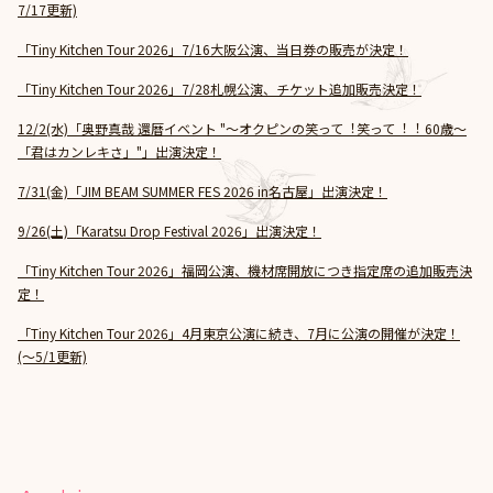
7/17更新)
「Tiny Kitchen Tour 2026」7/16大阪公演、当日券の販売が決定！
「Tiny Kitchen Tour 2026」7/28札幌公演、チケット追加販売決定！
12/2(水)「奥野真哉 還暦イベント "～オクピンの笑って︕笑って︕︕ 60歳～
「君はカンレキさ」"」出演決定！
7/31(金)「JIM BEAM SUMMER FES 2026 in名古屋」出演決定！
9/26(土)「Karatsu Drop Festival 2026」出演決定！
「Tiny Kitchen Tour 2026」福岡公演、機材席開放につき指定席の追加販売決
定！
「Tiny Kitchen Tour 2026」4月東京公演に続き、7月に公演の開催が決定！
(～5/1更新)